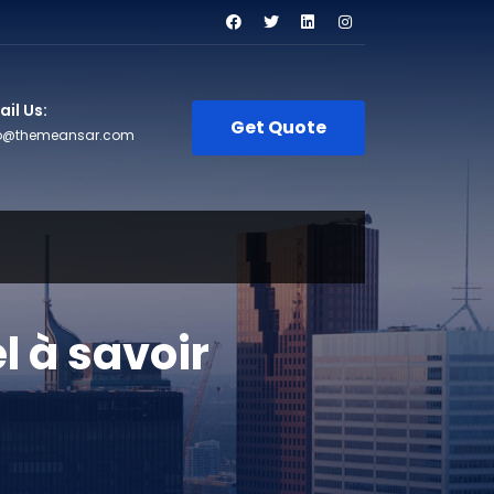
il Us:
Get Quote
fo@themeansar.com
l à savoir