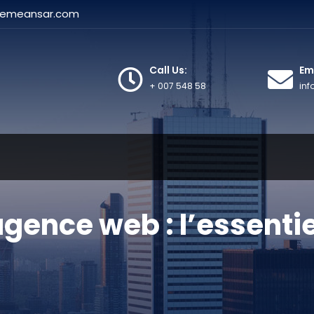
hemeansar.com
Call Us:
Ema
+ 007 548 58
in
gence web : l’essentie