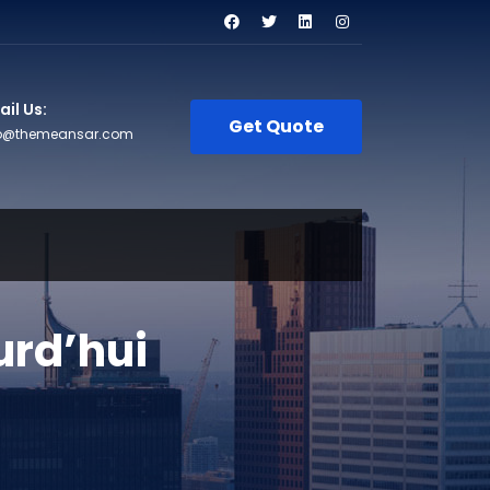
il Us:
Get Quote
fo@themeansar.com
urd’hui