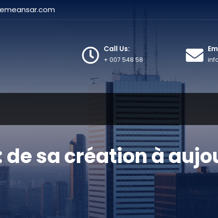
hemeansar.com
Call Us:
Ema
+ 007 548 58
in
 de sa création à aujo